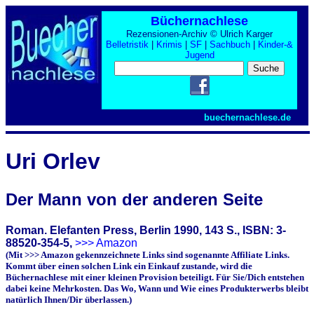
Büchernachlese
Rezensionen-Archiv © Ulrich Karger
Belletristik
|
Krimis
|
SF
|
Sachbuch
|
Kinder-&
Jugend
buechernachlese.de
Uri Orlev
Der Mann von der anderen Seite
Roman. Elefanten Press, Berlin 1990, 143 S., ISBN: 3-
88520-354-5,
>>> Amazon
(Mit >>> Amazon gekennzeichnete Links sind sogenannte Affiliate Links.
Kommt über einen solchen Link ein Einkauf zustande, wird die
Büchernachlese mit einer kleinen Provision beteiligt. Für Sie/Dich entstehen
dabei keine Mehrkosten. Das Wo, Wann und Wie eines Produkterwerbs bleibt
natürlich Ihnen/Dir überlassen.)