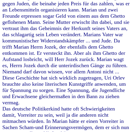
gegen Juden, die beinahe jeden Preis für das zahlen, was er
an Lebensmitteln organisieren kann. Marian und zwei
Freunde erpressen sogar Geld von einem aus dem Ghetto
geflohenen Mann. Seine Mutter erwischt ihn dabei, und sie
vertraut ihm das Geheimnis der Herkunft seines Vaters an,
das schlagartig sein Leben verändert. Marians Vater war
kommunistischer Widerstandskämpfer ... und Jude. Da
trifft Marian Herrn Jozek, der ebenfalls dem Ghetto
entkommen ist. Er versteckt ihn. Aber als ihm Ghetto der
Aufstand losbricht, will Herr Jozek zurück. Marian wagt
es, Herrn Jozek durch die unterirdischen Gänge zu führen.
Niemand darf davon wissen, vor allem Antoni nicht ...
Diese Geschichte hat sich wirklich zugetragen, Uri Orlev
brauchte also keine literischen Kunstgriffe anwenden, um
für Spannung zu sorgen. Eine Spannung, die Jugendliche
und Erwachsene gleichermaßen in den Bann zu ziehen
vermag.
Das deutsche Politikerkind hatte oft Schwierigkeiten
damit, Vorreiter zu sein, weil ja die anderen nicht
mitmachen würden. In Marian hätte er einen Vorreiter in
Sachen Scham-und Erinnerungsvermögen, dem er sich nun